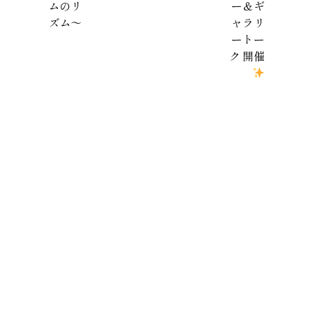
ゲ
ムのリ
ー＆ギ
ズム～
ャラリ
ー
ートー
シ
ク 開催
ョ
ン
FROM KYOTO GALLERY
© 2024 FROM KYOTO GALLERY. All Rights Reserved.