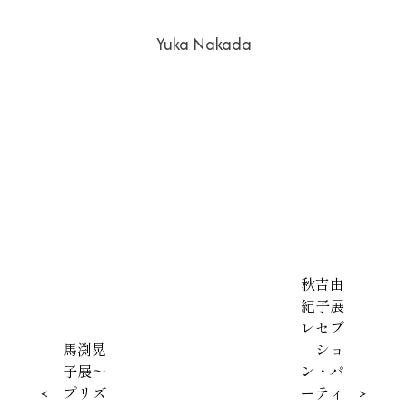
Yuka Nakada
投
秋吉由
紀子展
稿
レセプ
ナ
馬渕晃
ショ
子展～
ン・パ
ビ
<
プリズ
ーティ
>