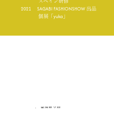
スペイン研修
2021 SAGABI FASHIONSHOW 出品
個展「yuka」
投
<
馬渕晃子展