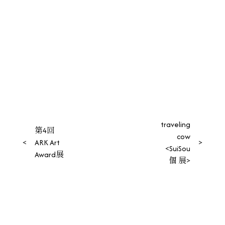
投
traveling
第4回
cow
稿
<
ARK Art
>
<SuiSou
Award展
ナ
個 展>
ビ
ゲ
ー