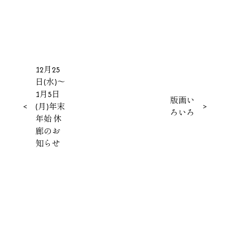
投
12月25
日(水)～
稿
1月5日
版画い
ナ
<
(月)年末
>
ろいろ
年始 休
ビ
廊のお
ゲ
知らせ
ー
シ
ョ
ン